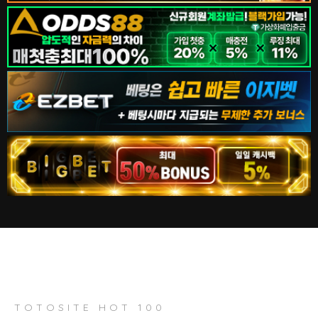
TOTOSITE HOT 100