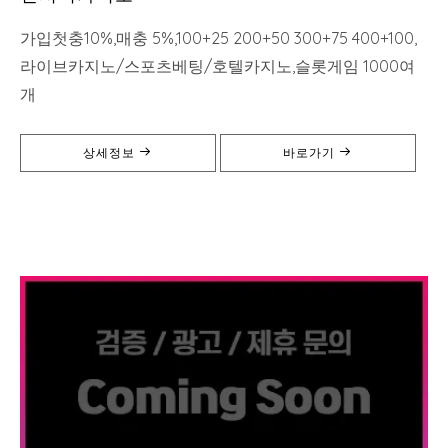
가입첫충10%,매충 5%,100+25 200+50 300+75 400+100,
라이브카지노/스포츠베팅/호텔카지노,슬롯게임 1000여
개
상세정보
바로가기