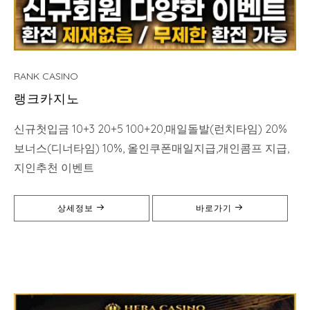
RANK CASINO
랭크카지노
신규첫입금 10+3 20+5 100+20,매일돌발(런치타임) 20%
보너스(디너타임) 10%, 올인쿠폰매일지급,개인콤프 지급,
지인추천 이벤트
상세정보
바로가기