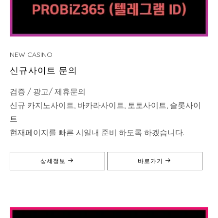
NEW CASINO
신규사이트 문의
검증 / 광고/ 제휴문의
신규 카지노사이트, 바카라사이트, 토토사이트, 슬롯사이
트
현재페이지를 빠른 시일내 준비 하도록 하겠습니다.
상세정보
바로가기