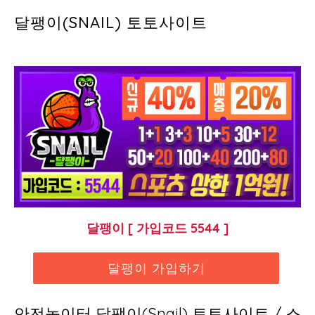
달팽이(SNAIL) 토토사이트
달팽이 [ 가입코드 5544 ]
달팽이 가입하기
안전놀이터 달팽이(Snail) 토토사이트 / 스