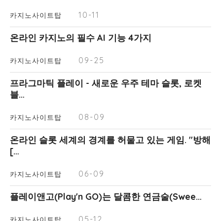
10-11
카지노사이트탑
온라인 카지노의 필수 AI 기능 4가지
09-25
카지노사이트탑
프라그마틱 플레이 - 새로운 우주 테마 슬롯, 로켓
블…
08-09
카지노사이트탑
온라인 슬롯 세계의 경계를 허물고 있는 게임. "방해
[…
06-09
카지노사이트탑
플레이앤고(Play'n GO)는 달콤한 연금술(Swee…
05-12
카지노사이트탑