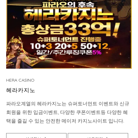
HERA CASINO
헤라카지노
파라오계열의 헤라카지노는 슈퍼토너먼트 이벤트와 신규
회원을 위한 입금이벤트, 다양한 쿠폰이벤트등 다양한 혜
택을 즐길 수 있는 안전한 메이저 카지노사이트 입니다.