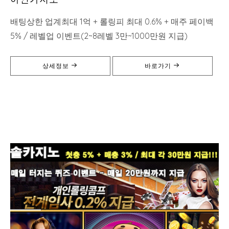
배팅상한 업계최대 1억 + 롤링피 최대 0.6% + 매주 페이백
5% / 레벨업 이벤트(2~8레벨 3만~1000만원 지급)
상세정보
바로가기