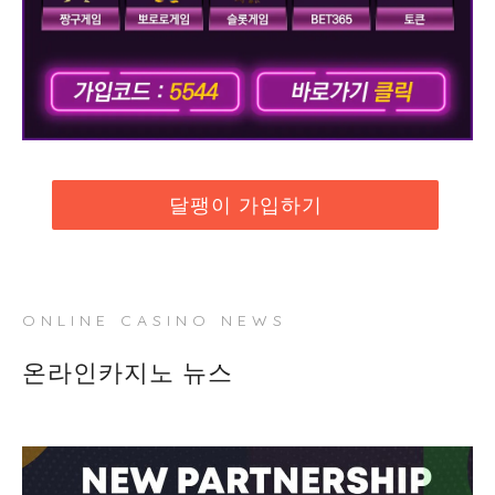
달팽이 가입하기
ONLINE CASINO NEWS
온라인카지노 뉴스