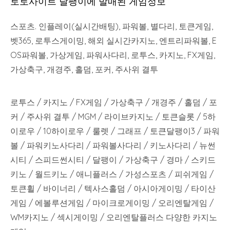
토토사이트 달팽이에 발매된 게임정보
스포츠. 인플레이(실시간배팅), 파워볼, 별다리, 토큰게임,
벳365, 로투스게이밍, 해외 실시간카지노, 엔트리파워볼, E
OS파워볼, 가상게임, 파워사다리, 로투스, 카지노, FX게임,
가상축구, 개경주, 홀덤, 포커, 주사위 결투
로투스 / 카지노 / FX게임 / 가상축구 / 개경주 / 홀덤 / 포
커 / 주사위 결투 / MGM / 라이브카지노 / 토큰슬롯 / 5하
이로우 / 10하이로우 / 룰렛 / 그래프 / 토큰달팽이3 / 파워
볼 / 파워키노사다리 / 파워볼사다리 / 키노사다리 / 뉴썬
시티 / 스피드썬시티 / 달팽이 / 가상축구 / 경마 / 스키드
키노 / 월드키노 / 애니플러스 / 가성스포츠 / 피쉬게임 /
토큰휠 / 바이너리 / 텍사스홀덤 / 아시아게이밍 / 타이산
게임 / 에볼루션게임 / 마이크로게이밍 / 오리엔탈게임 /
WM카지노 / 섹시게이밍 / 오리엔탈플러스 다양한 카지노