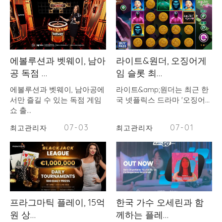
력, 온라…
에볼루션과 벳웨이, 남아
라이트&원더, 오징어게
공 독점 …
임 슬롯 최…
에볼루션과 벳웨이, 남아공에
라이트&amp;원더는 최근 한
서만 즐길 수 있는 독점 게임
국 넷플릭스 드라마 '오징어…
쇼 출…
07-03
07-01
최고관리자
최고관리자
프라그마틱 플레이, 15억
한국 가수 오세린과 함
원 상…
께하는 플레…