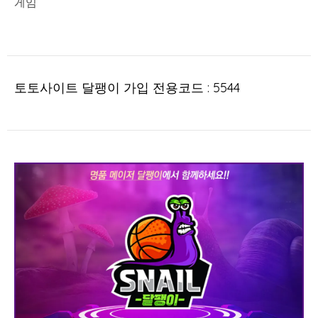
게임
토토사이트 달팽이 가입 전용코드 : 5544