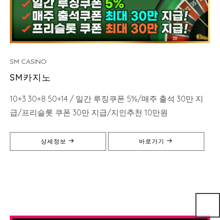
SM CASINO
SM카지노
10+3 30+8 50+14 / 일간 루징쿠폰 5%/매주 출석 30만 지
급/프리슬롯 쿠폰 30만 지급/지인추천 10만원
상세정보
바로가기