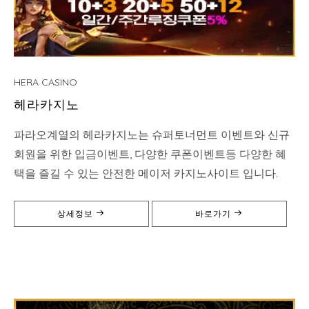
HERA CASINO
헤라카지노
파라오계열의 헤라카지노는 슈퍼토너먼트 이벤트와 신규
회원을 위한 입금이벤트, 다양한 쿠폰이벤트등 다양한 혜
택을 즐길 수 있는 안전한 메이저 카지노사이트 입니다.
상세정보
바로가기