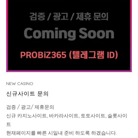
NEW CASINO
신규사이트 문의
검증 / 광고/ 제휴문의
신규 카지노사이트, 바카라사이트, 토토사이트, 슬롯사이
트
현재페이지를 빠른 시일내 준비 하도록 하겠습니다.