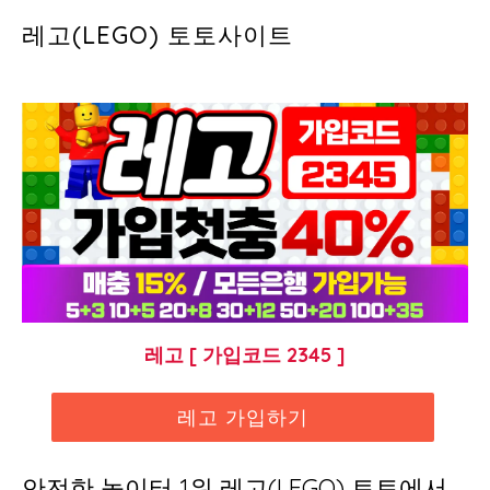
레고(LEGO) 토토사이트
레고 [ 가입코드 2345 ]
레고 가입하기
안전한 놀이터 1위 레고(LEGO) 토토에서