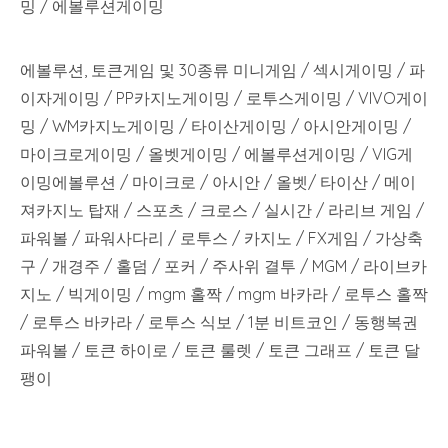
밍 / 에볼루션게이밍
에볼루션, 토큰게임 및 30종류 미니게임 / 섹시게이밍 / 파
이자게이밍 / PP카지노게이밍 / 로투스게이밍 / VIVO게이
밍 / WM카지노게이밍 / 타이산게이밍 / 아시안게이밍 /
마이크로게이밍 / 올벳게이밍 / 에볼루션게이밍 / VIG게
이밍에볼루션 / 마이크로 / 아시안 / 올벳/ 타이산 / 메이
져카지노 탑재 / 스포츠 / 크로스 / 실시간 / 라리브 게임 /
파워볼 / 파워사다리 / 로투스 / 카지노 / FX게임 / 가상축
구 / 개경주 / 홀덤 / 포커 / 주사위 결투 / MGM / 라이브카
지노 / 빅게이밍 / mgm 홀짝 / mgm 바카라 / 로투스 홀짝
/ 로투스 바카라 / 로투스 식보 / 1분 비트코인 / 동행복권
파워볼 / 토큰 하이로 / 토큰 룰렛 / 토큰 그래프 / 토큰 달
팽이