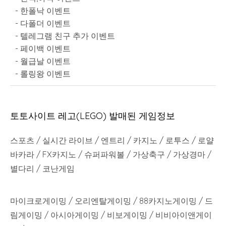
- 한폴낙 이벤트
- 다폴더 이벤트
- 텔레그램 친구 추가 이벤트
- 페이백 이벤트
- 월급날 이벤트
- 롤링왕 이벤트
토토사이트 레고(LEGO) 발매된 게임정보
스포츠 / 실시간 라이브 / 엔트리 / 카지노 / 로투스 / 로얄
바카라 / FX카지노 / 슈퍼파워볼 / 가상축구 / 가상경마 /
별다리 / 코난게임
마이크로게이밍 / 오리엔탈게이밍 / 88카지노게이밍 / 드
림게이밍 / 아시아게이밍 / 비보게이밍 / 비비아이앤게이