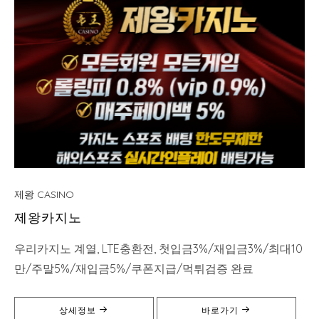
제왕 CASINO
제왕카지노
우리카지노 계열, LTE충환전, 첫입금3%/재입금3%/최대10
만/주말5%/재입금5%/쿠폰지급/먹튀검증 완료
상세정보
바로가기