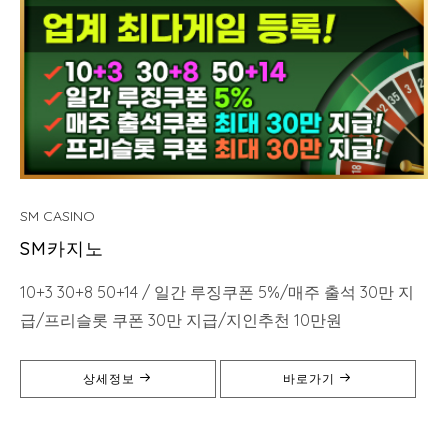
SM CASINO
SM카지노
10+3 30+8 50+14 / 일간 루징쿠폰 5%/매주 출석 30만 지
급/프리슬롯 쿠폰 30만 지급/지인추천 10만원
상세정보
바로가기