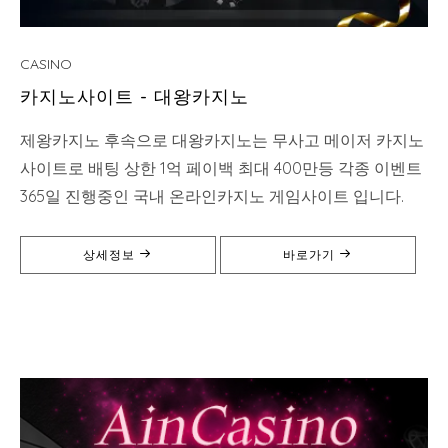
CASINO
카지노사이트 - 대왕카지노
제왕카지노 후속으로 대왕카지노는 무사고 메이저 카지노
사이트로 배팅 상한 1억 페이백 최대 400만등 각종 이벤트
365일 진행중인 국내 온라인카지노 게임사이트 입니다.
상세정보
바로가기