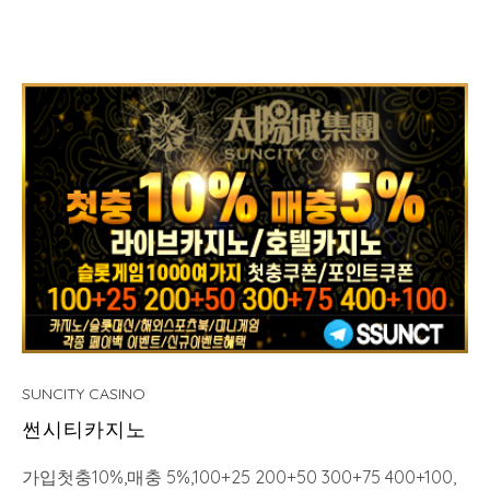
SUNCITY CASINO
썬시티카지노
가입첫충10%,매충 5%,100+25 200+50 300+75 400+100,