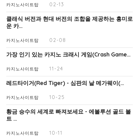
02-13
카지노사이트탑
클래식 버전과 현대 버전의 조합을 제공하는 흥미로
운 카…
02-08
카지노사이트탑
가장 인기 있는 카지노 크래시 게임(Crash Game…
11-24
카지노사이트탑
레드타이거(Red Tiger) - 심판의 날 메가웨이(…
10-25
카지노사이트탑
황금 승수의 세계로 빠져보세요 - 에볼루션 골드 볼
트 …
10-11
카지노사이트탑