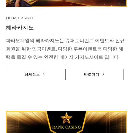
HERA CASINO
헤라카지노
파라오계열의 헤라카지노는 슈퍼토너먼트 이벤트와 신규
회원을 위한 입금이벤트, 다양한 쿠폰이벤트등 다양한 혜
택을 즐길 수 있는 안전한 메이저 카지노사이트 입니다.
상세정보
바로가기