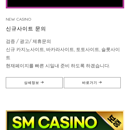
NEW CASINO
신규사이트 문의
검증 / 광고/ 제휴문의
신규 카지노사이트, 바카라사이트, 토토사이트, 슬롯사이
트
현재페이지를 빠른 시일내 준비 하도록 하겠습니다.
상세정보
바로가기