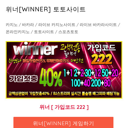
위너[WINNER] 토토사이트
카지노 / 바카라 / 라이브 카지노사이트 / 라이브 바카라사이트 /
온라인카지노 / 토토사이트 / 스포츠토토
위너 [ 가입코드 222 ]
위너[WINNER] 게임하기