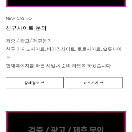
NEW CASINO
신규사이트 문의
검증 / 광고/ 제휴문의
신규 카지노사이트, 바카라사이트, 토토사이트, 슬롯사이
트
현재페이지를 빠른 시일내 준비 하도록 하겠습니다.
상세정보
바로가기