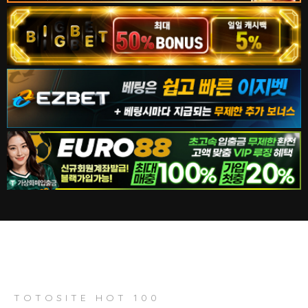
TOTOSITE HOT 100