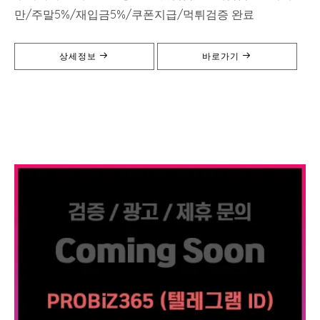
만/주말5%/재입금5%/쿠폰지급/먹튀검증 완료
상세정보
바로가기