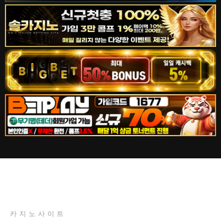
카지노사이트