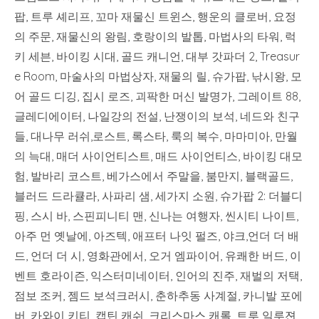
팝, 트루 셰리프, 꼬마 재물신 트윈스, 행운의 클로버, 요정
의 주문, 재물신의 왕림, 호랑이의 발톱, 마법사의 타워, 럭
키 세븐, 바이킹 시대, 골드 캐니언, 대부 갓파더 2, Treasur
e Room, 마술사의 마법상자, 재물의 릴, 슈가팝, 낚시왕, 모
어 골드 디깅, 집시 로즈, 괴팍한 머신 발명가, 그레이트 88,
글레디에이터, 나일강의 전설, 난쟁이의 보석, 네드와 친구
들, 대나무 러쉬,로스트, 록스타, 룩의 복수, 마마미아, 만월
의 늑대, 매더 사이언티스트, 매드 사이언티스, 바이킹 대모
험, 발바리 코스트, 베가스에서 주말을, 붐만지, 블랙골드,
블러드 드라큘라, 사파리 샘, 세가지 소원, 슈가팝 2: 더블디
핑, 스시 바, 스핀피니티 맨, 신나는 여행자, 씬시티 나이트,
아주 먼 옛날에, 아즈텍, 애프터 나잇 펄즈, 야크,언더 더 배
드, 언더 더 시, 영화관에서, 오거 엠파이어, 유쾌한 버드, 이
벤트 호라이즌, 익스터미네이터, 인어의 진주, 재벌의 저택,
점보 조커, 젬드 보석크러시, 춘하추동 사계절, 카니발 포에
버, 카와이 키티, 캡틴 캐쉬, 크리스마스 캐롤, 트루 일루젼,