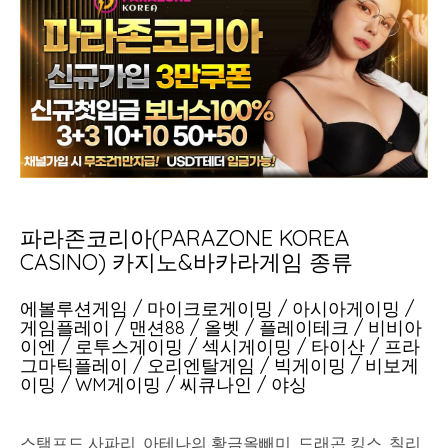
파라존코리아(PARAZONE KOREA
CASINO) 카지노&바카라게임 종류
에볼루션게임 / 마이크로게이밍 / 아시아게이밍 /
게임플레이 / 맨션88 / 올벳 / 플레이테크 / 비비아
이엔 / 로투스게이밍 / 섹시게이밍 / 타이산 / 프라
그마틱플레이 / 오리엔탈게임 / 빅게이밍 / 비보게
이밍 / WM게이밍 / 씨큐나인 / 야싱
스탬프드 사파리, 아테나의 황금올빼미, 드래곤 킹스, 칠리