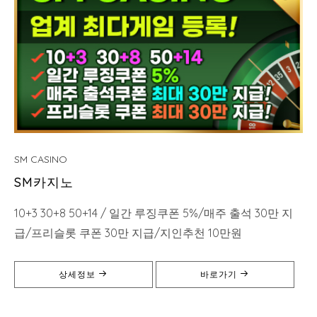
SM CASINO
SM카지노
10+3 30+8 50+14 / 일간 루징쿠폰 5%/매주 출석 30만 지
급/프리슬롯 쿠폰 30만 지급/지인추천 10만원
상세정보
바로가기