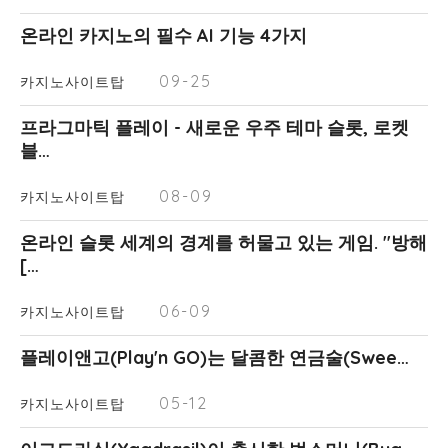
온라인 카지노의 필수 AI 기능 4가지
09-25
카지노사이트탑
프라그마틱 플레이 - 새로운 우주 테마 슬롯, 로켓
블…
08-09
카지노사이트탑
온라인 슬롯 세계의 경계를 허물고 있는 게임. "방해
[…
06-09
카지노사이트탑
플레이앤고(Play'n GO)는 달콤한 연금술(Swee…
05-12
카지노사이트탑