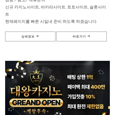
신규 카지노사이트, 바카라사이트, 토토사이트, 슬롯사이
트
현재페이지를 빠른 시일내 준비 하도록 하겠습니다.
상세정보
바로가기