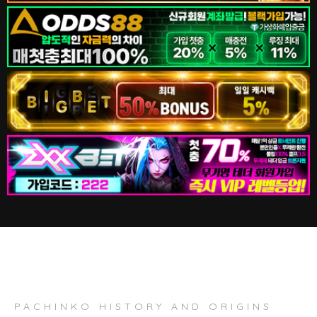
PACHINKO HISTORY AND ORIGINS