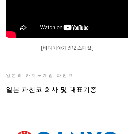
[바다이야기 3R2 스페샬]
일본의 카지노게임 파친코
일본 파친코 회사 및 대표기종