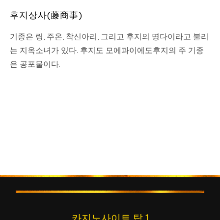
후지상사(藤商事)
기종은 링, 주온, 착신아리, 그리고 후지의 명다이라고 불리
는 지옥소녀가 있다. 후지도 모에파이에도후지의 주 기종
은 공포물이다.
카지노사이트 탑 1