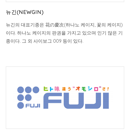
뉴긴(NEWGIN)
뉴긴의 대표기종은 花の慶次(하나노 케이지, 꽃의 케이지)
이다. 하나노 케이지의 판권을 가지고 있으며 인기 많은 기
종이다. 그 외 사이보그 009 등이 있다.