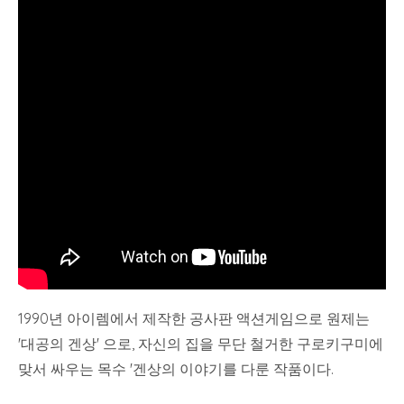
1990년 아이렘에서 제작한 공사판 액션게임으로 원제는
'대공의 겐상' 으로, 자신의 집을 무단 철거한 구로키구미에
맞서 싸우는 목수 '겐상의 이야기를 다룬 작품이다.