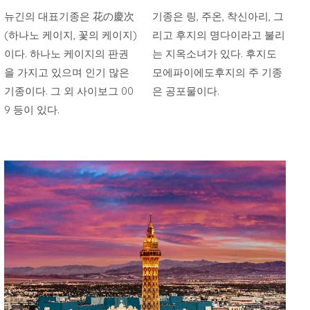
뉴긴의 대표기종은 花の慶次
기종은 링, 주온, 착신아리, 그
(하나노 케이지, 꽃의 케이지)
리고 후지의 명다이라고 불리
이다. 하나노 케이지의 판권
는 지옥소녀가 있다. 후지도
을 가지고 있으며 인기 많은
모에파이에도후지의 주 기종
기종이다. 그 외 사이보그 00
은 공포물이다.
9 등이 있다.