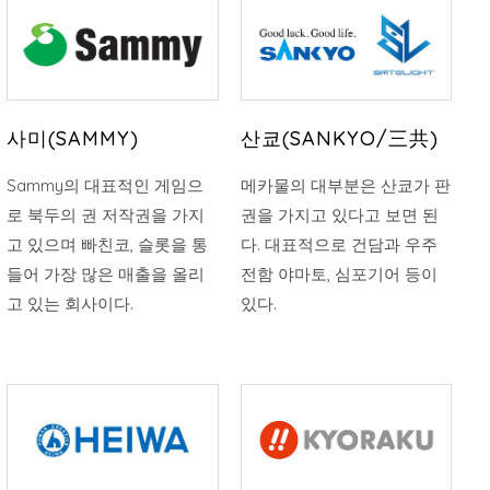
사미(SAMMY)
산쿄(SANKYO/三共)
Sammy의 대표적인 게임으
메카물의 대부분은 산쿄가 판
로 북두의 권 저작권을 가지
권을 가지고 있다고 보면 된
고 있으며 빠친코, 슬롯을 통
다. 대표적으로 건담과 우주
들어 가장 많은 매출을 올리
전함 야마토, 심포기어 등이
고 있는 회사이다.
있다.