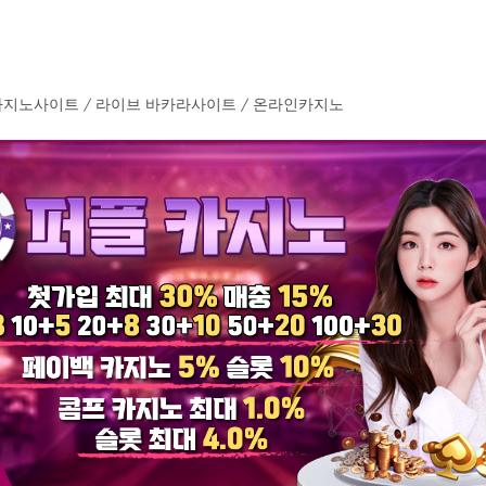
 카지노사이트 / 라이브 바카라사이트 / 온라인카지노