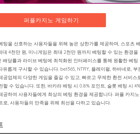
퍼플카지노 게임하기
베팅을 선호하는 사용자들을 위해 높은 상한가를 제공하며, 스포츠 
 최대 4천만 원, 미니게임은 최대 2천만 원까지 베팅할 수 있는 환경을
은 배당률과 라이브 베팅에 최적화된 인터페이스를 통해 원활한 베팅
롭게 구사할 수 있습니다. bet365, NTRY, 플레이펄, 하바네로, 부
제공업체의 다양한 게임을 즐길 수 있고, 빠르고 무제한 환전 서비스
할 수 있습니다. 또한, 바카라 베팅 시 0.8% 포인트, 슬롯 베팅 시 4
 제공하여 사용자들에게 최상의 베팅 환경을 제공합니다. 퍼플 카지노
트로, 사용자들의 만족을 위해 최선을 다하고 있습니다.
트