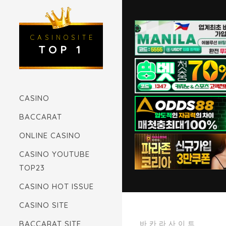
CASINOSITE
TOP 1
CASINO
BACCARAT
ONLINE CASINO
CASINO YOUTUBE
TOP23
CASINO HOT ISSUE
CASINO SITE
바카라사이트
BACCARAT SITE