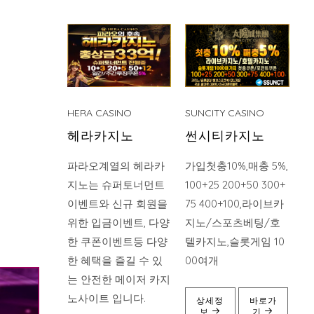
HERA CASINO
SUNCITY CASINO
헤라카지노
썬시티카지노
파라오계열의 헤라카
가입첫충10%,매충 5%,
지노는 슈퍼토너먼트
100+25 200+50 300+
이벤트와 신규 회원을
75 400+100,라이브카
위한 입금이벤트, 다양
지노/스포츠베팅/호
한 쿠폰이벤트등 다양
텔카지노,슬롯게임 10
한 혜택을 즐길 수 있
00여개
는 안전한 메이저 카지
노사이트 입니다.
상세정
바로가
보
기