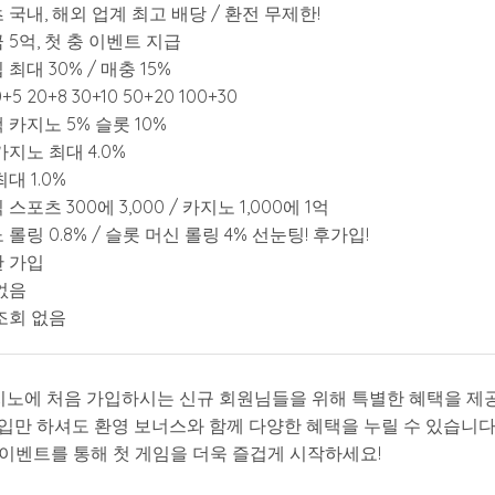
 국내, 해외 업계 최고 배당 / 환전 무제한!
 5억, 첫 충 이벤트 지급
 최대 30% / 매충 15%
0+5 20+8 30+10 50+20 100+30
 카지노 5% 슬롯 10%
카지노 최대 4.0%
최대 1.0%
 스포츠 300에 3,000 / 카지노 1,000에 1억
 롤링 0.8% / 슬롯 머신 롤링 4% 선눈팅! 후가입!
한 가입
 없음
 조회 없음
노에 처음 가입하시는 신규 회원님들을 위해 특별한 혜택을 제
가입만 하셔도 환영 보너스와 함께 다양한 혜택을 누릴 수 있습니다.
 이벤트를 통해 첫 게임을 더욱 즐겁게 시작하세요!