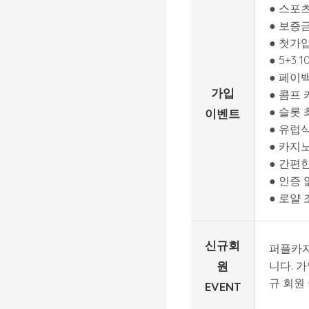
● 스포츠
● 보증금
● 첫가입
● 5+3 1
● 페이백
가입
● 콤프 
● 슬롯 
이벤트
● 유럽식
● 카지노
● 간편
● 인증
● 로얄
신규회
퍼플카지
원
니다. 
규 회원
EVENT