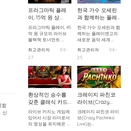
프라그마틱 플레
한국 가수 오세린
이, 15억 원 상…
과 함께하는 플레…
프라그마틱 플레이, 45
한국 가수 오세린과 함
억 원 규모의 라이브
께하는 플레이앤고의
블랙잭 토너먼트 …
새로운 음악 세계 …
06-
06-
최고관리자
최고관리자
27
25
환상적인 승수를
크레이지 파친코
갖춘 클래식 카드…
라이브(Crazy…
공합
라이브 카지노 게임에
크레이지 파친코 라이
 신
있어서 시장 리더로서
브(Crazy Pachinko
의 명성을 유지해온 …
Live)는…