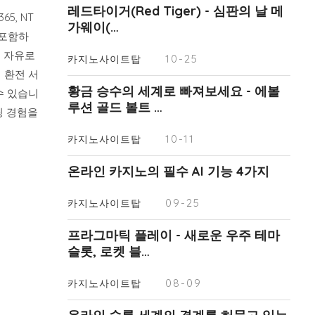
레드타이거(Red Tiger) - 심판의 날 메
5, NT
가웨이(…
 포함하
, 자유로
10-25
카지노사이트탑
 환전 서
황금 승수의 세계로 빠져보세요 - 에볼
수 있습니
루션 골드 볼트 …
팅 경험을
10-11
카지노사이트탑
온라인 카지노의 필수 AI 기능 4가지
09-25
카지노사이트탑
프라그마틱 플레이 - 새로운 우주 테마
슬롯, 로켓 블…
08-09
카지노사이트탑