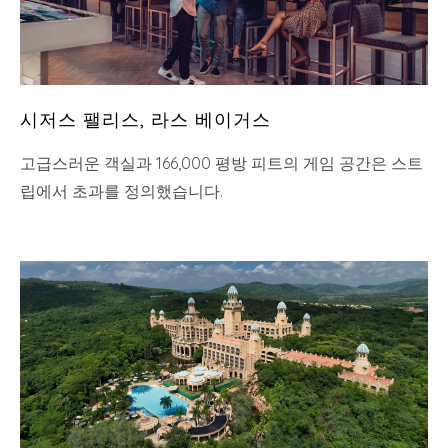
시저스 팰리스, 라스 베이거스
고급스러운 객실과 166,000 평방 피트의 게임 공간은 스트
립에서 초과를 정의했습니다.