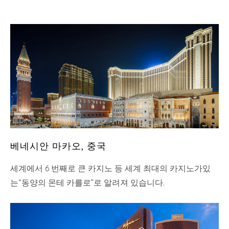
베네시안 마카오, 중국
세계에서 6 번째로 큰 카지노 등 세계 최대의 카지노가있
는“동양의 몬테 카를로”로 알려져 있습니다.