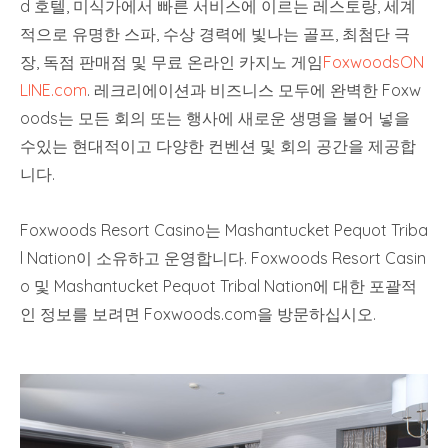
d 호텔, 미식가에서 빠른 서비스에 이르는 레스토랑, 세계
적으로 유명한 스파, 수상 경력에 빛나는 골프, 최첨단 극
장, 독점 판매점 및 무료 온라인 카지노 게임
FoxwoodsON
LINE.com
. 레크리에이션과 비즈니스 모두에 완벽한 Foxw
oods는 모든 회의 또는 행사에 새로운 생명을 불어 넣을
수있는 현대적이고 다양한 컨벤션 및 회의 공간을 제공합
니다.
Foxwoods Resort Casino는 Mashantucket Pequot Triba
l Nation이 소유하고 운영합니다. Foxwoods Resort Casin
o 및 Mashantucket Pequot Tribal Nation에 대한 포괄적
인 정보를 보려면 Foxwoods.com을 방문하십시오.