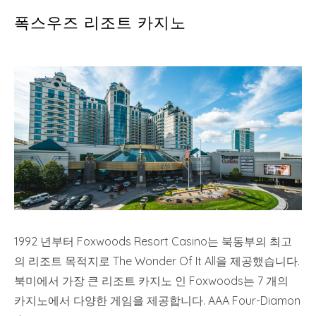
폭스우즈 리조트 카지노
1992 년부터 Foxwoods Resort Casino는 북동부의 최고
의 리조트 목적지로 The Wonder Of It All을 제공했습니다.
북미에서 가장 큰 리조트 카지노 인 Foxwoods는 7 개의
카지노에서 다양한 게임을 제공합니다. AAA Four-Diamon