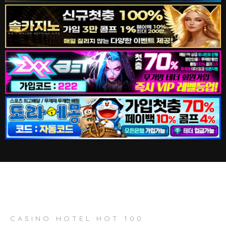
CASINO HOTEL HOT 100