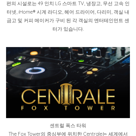
편의 시설로는 49 인치 LG 스마트 TV, 냉장고, 무선 고속 인
터넷, iHome® 시계 라디오, 헤어 드라이어, 다리미, 객실 내
금고 및 커피 메이커가 구비 된 각 객실의 엔터테인먼트 센
터가 있습니다.
센트럴 폭스 타워
The Fox Tower의 중심부에 위치한 Centrale는 세계에서