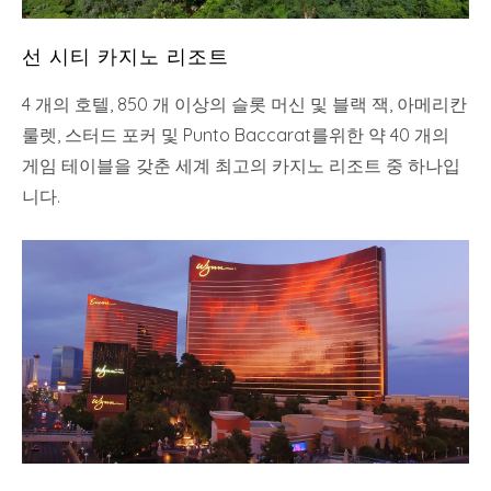
선 시티 카지노 리조트
4 개의 호텔, 850 개 이상의 슬롯 머신 및 블랙 잭, 아메리칸
룰렛, 스터드 포커 및 Punto Baccarat를위한 약 40 개의
게임 테이블을 갖춘 세계 최고의 카지노 리조트 중 하나입
니다.