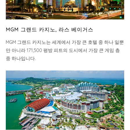
MGM 그랜드 카지노, 라스 베이거스
MGM 그랜드 카지노는 세계에서 가장 큰 호텔 중 하나 일뿐
만 아니라 171,500 평방 피트의 도시에서 가장 큰 게임 층
중 하나입니다.