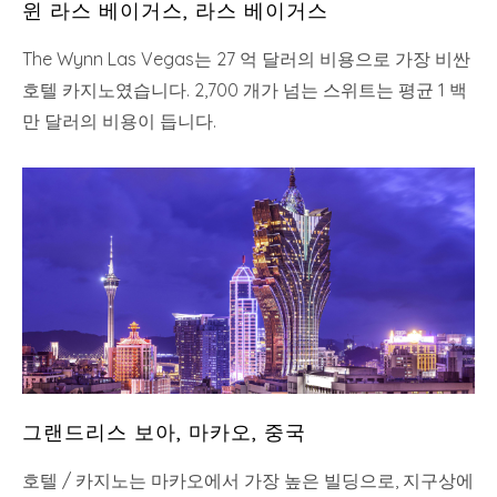
윈 라스 베이거스, 라스 베이거스
The Wynn Las Vegas는 27 억 달러의 비용으로 가장 비싼
호텔 카지노였습니다. 2,700 개가 넘는 스위트는 평균 1 백
만 달러의 비용이 듭니다.
그랜드리스 보아, 마카오, 중국
호텔 / 카지노는 마카오에서 가장 높은 빌딩으로, 지구상에