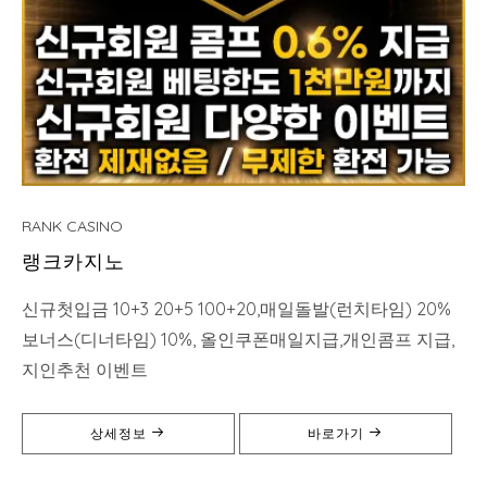
RANK CASINO
랭크카지노
신규첫입금 10+3 20+5 100+20,매일돌발(런치타임) 20%
보너스(디너타임) 10%, 올인쿠폰매일지급,개인콤프 지급,
지인추천 이벤트
상세정보
바로가기