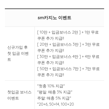
sm카지노 이벤트
[ 10만 + 입금보너스 2만 ] + 1만 무료
쿠폰 추가 지급!!
[ 20만 + 입금보너스 3만 ] + 3만 무료
신규가입 후
쿠폰 추가 지급!!
첫 입금 이벤
[ 30만 + 입금보너스 4만 ] + 4만 무료
트
쿠폰 추가 지급!!
[ 50만 + 입금보너스 7만 ] + 7만 무료
쿠폰 추가 지급!!
"첫충 10% 지급"
첫입금 보너스
"평일: 매충 3% 지급"
이벤트
주말: 매충 5% 지급"
"20+6, 50+14, 100+20