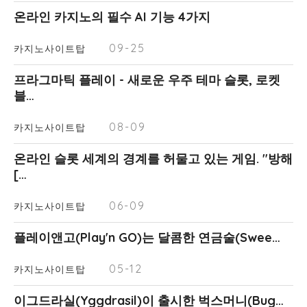
온라인 카지노의 필수 AI 기능 4가지
09-25
카지노사이트탑
프라그마틱 플레이 - 새로운 우주 테마 슬롯, 로켓
블…
08-09
카지노사이트탑
온라인 슬롯 세계의 경계를 허물고 있는 게임. "방해
[…
06-09
카지노사이트탑
플레이앤고(Play'n GO)는 달콤한 연금술(Swee…
05-12
카지노사이트탑
이그드라실(Yggdrasil)이 출시한 벅스머니(Bug…