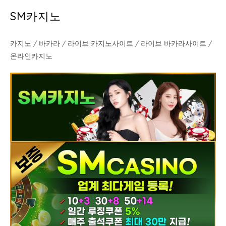
SM카지노
카지노 / 바카라 / 라이브 카지노사이트 / 라이브 바카라사이트 /
온라인카지노