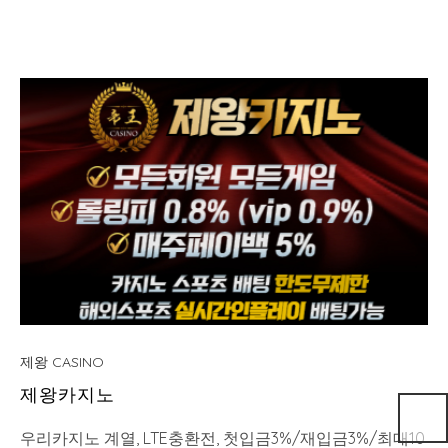
제왕 CASINO
제왕카지노
우리카지노 계열, LTE충환전, 첫입금3%/재입금3%/최대10