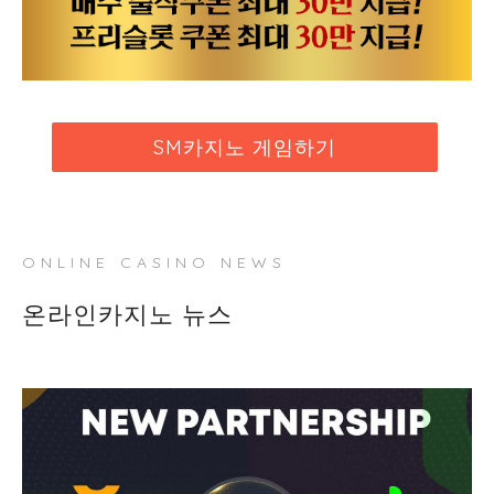
SM카지노 게임하기
ONLINE CASINO NEWS
온라인카지노 뉴스