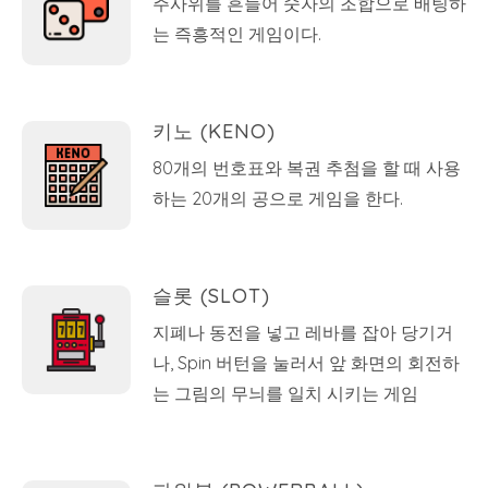
주사위를 흔들어 숫자의 조합으로 배팅하
는 즉흥적인 게임이다.
키노 (KENO)
80개의 번호표와 복권 추첨을 할 때 사용
하는 20개의 공으로 게임을 한다.
슬롯 (SLOT)
지폐나 동전을 넣고 레바를 잡아 당기거
나, Spin 버턴을 눌러서 앞 화면의 회전하
는 그림의 무늬를 일치 시키는 게임