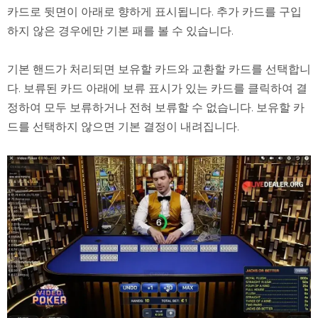
카드로 뒷면이 아래로 향하게 표시됩니다. 추가 카드를 구입
하지 않은 경우에만 기본 패를 볼 수 있습니다.
기본 핸드가 처리되면 보유할 카드와 교환할 카드를 선택합니
다. 보류된 카드 아래에 보류 표시가 있는 카드를 클릭하여 결
정하여 모두 보류하거나 전혀 보류할 수 없습니다. 보유할 카
드를 선택하지 않으면 기본 결정이 내려집니다.