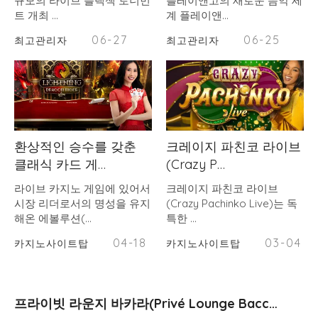
규모의 라이브 블랙잭 토너먼
플레이앤고의 새로운 음악 세
트 개최 …
계 플레이앤…
06-27
06-25
최고관리자
최고관리자
환상적인 승수를 갖춘
크레이지 파친코 라이브
클래식 카드 게…
(Crazy P…
라이브 카지노 게임에 있어서
크레이지 파친코 라이브
시장 리더로서의 명성을 유지
(Crazy Pachinko Live)는 독
해온 에볼루션(…
특한 …
04-18
03-04
카지노사이트탑
카지노사이트탑
프라이빗 라운지 바카라(Privé Lounge Bacc…