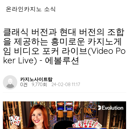
온라인카지노 소식
클래식 버전과 현대 버전의 조합
을 제공하는 흥미로운 카지노게
임 비디오 포커 라이브(Video Po
ker Live) - 에볼루션
카지노사이트탑
0건
9,770회
24-02-08 11:17