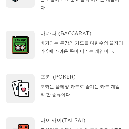
다.
바카라 (BACCARAT)
바카라는 두장의 카드를 더한수의 끝자리
가 9에 가까운 쪽이 이기는 게임이다.
포커 (POKER)
포커는 플레잉 카드로 즐기는 카드 게임
의 한 종류이다.
다이사이(TAI SAI)