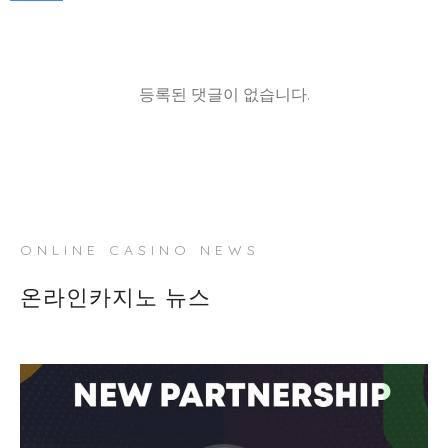
등록된 댓글이 없습니다.
ONLINE CASINO NEWS
온라인카지노 뉴스