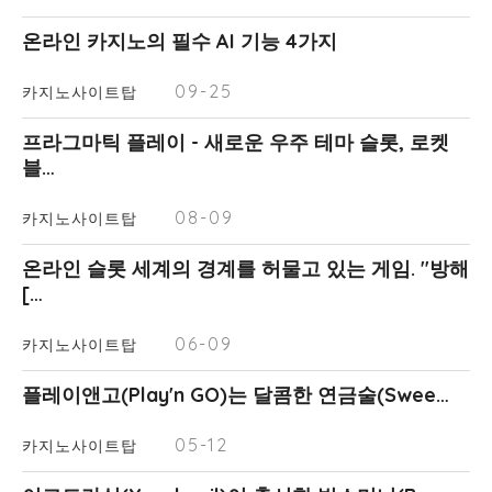
온라인 카지노의 필수 AI 기능 4가지
09-25
카지노사이트탑
프라그마틱 플레이 - 새로운 우주 테마 슬롯, 로켓
블…
08-09
카지노사이트탑
온라인 슬롯 세계의 경계를 허물고 있는 게임. "방해
[…
06-09
카지노사이트탑
플레이앤고(Play'n GO)는 달콤한 연금술(Swee…
05-12
카지노사이트탑