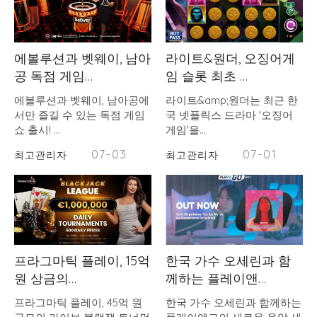
에볼루션과 벳웨이, 남아
라이트&원더, 오징어게
공 독점 게임…
임 슬롯 최초 …
에볼루션과 벳웨이, 남아공에
라이트&amp;원더는 최근 한
서만 즐길 수 있는 독점 게임
국 넷플릭스 드라마 '오징어
쇼 출시! …
게임'을…
07-03
07-01
최고관리자
최고관리자
프라그마틱 플레이, 15억
한국 가수 오세린과 함
원 상금의…
께하는 플레이앤…
프라그마틱 플레이, 45억 원
한국 가수 오세린과 함께하는