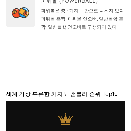
파워볼 (POWERBALL)
파워볼은 총 4가지 구간으로 나눠져 있다.
파워볼 홀짝, 파워볼 언오버, 일반볼합 홀
짝, 일반볼합 언오버로 구성되어 있다.
세계 가장 부유한 카지노 갬블러 순위 Top10