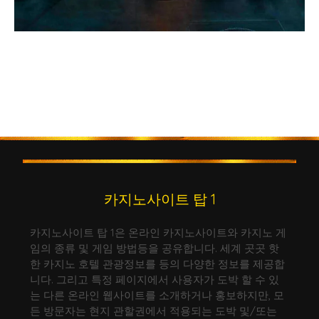
카지노사이트 탑 1
카지노사이트 탑 1은 온라인 카지노사이트와 카지노 게
임의 종류 및 게임 방법등을 공유합니다. 세계 곳곳 핫
한 카지노 호텔 관광정보를 등의 다양한 정보를 제공합
니다. 그리고 특정 페이지에서 사용자가 도박 할 수 있
는 다른 온라인 웹사이트를 소개하거나 홍보하지만, 모
든 방문자는 현지 관할권에서 적용되는 도박 및/또는