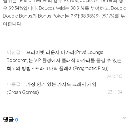
범위는 Tens or Better의 경우 97.96%, Jacks or Better의 경
우 99.54%입니다. Deuces Wild는 98.91%를 부여하고, Double
Double Bonus와 Bonus Poker는 각각 98.98%와 99.17%를 부
여합니다.
이전글
프라이빗 라운지 바카라(Privé Lounge
Baccarat)는 VIP 환경에서 클래식 바카라를 즐길 수 있는
최고의 방법 - 프라그마틱 플레이(Pragmatic Play)
24.02.13
다음글
가장 인기 있는 카지노 크래시 게임
(Crash Games)
23.11.24
댓글
0